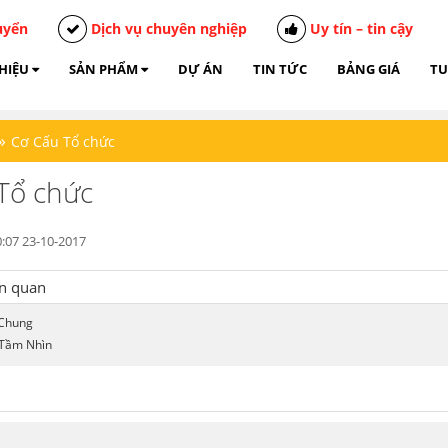
uyển
Dịch vụ chuyên nghiệp
Uy tín – tin cậy
THIỆU
SẢN PHẨM
DỰ ÁN
TIN TỨC
BẢNG GIÁ
TU
»
Cơ Cấu Tổ chức
Tổ chức
:07 23-10-2017
ên quan
 Chung
Tầm Nhìn