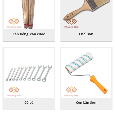
Cán Xẻng, cán cuốc
Chổi sơn
Cờ Lê
Con Lăn Sơn