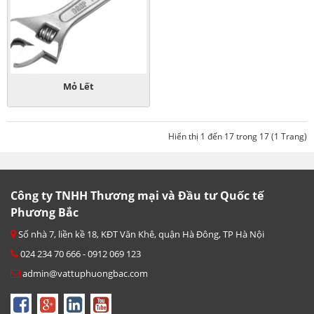
Mỏ Lết
Hiển thị 1 đến 17 trong 17 (1 Trang)
Công ty TNHH Thương mại và Đầu tư Quốc tế
Phương Bắc
Số nhà 7, liền kề 18, KĐT Văn Khê, quận Hà Đông, TP Hà Nội
024 234 70 666 - 0912 069 123
admin@vattuphuongbac.com