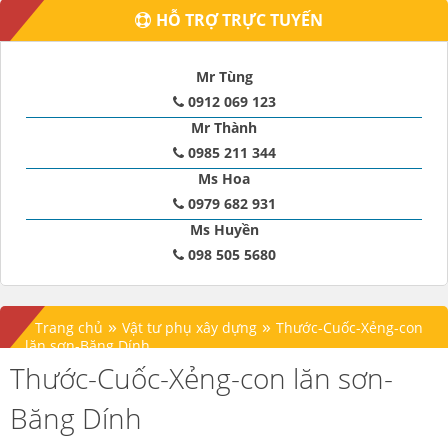
HỖ TRỢ TRỰC TUYẾN
Mr Tùng
0912 069 123
Mr Thành
0985 211 344
Ms Hoa
0979 682 931
Ms Huyền
098 505 5680
»
»
Trang chủ
Vật tư phụ xây dựng
Thước-Cuốc-Xẻng-con
lăn sơn-Băng Dính
Thước-Cuốc-Xẻng-con lăn sơn-
Băng Dính