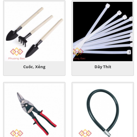
Cuốc, Xẻng
Dây Thít