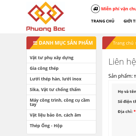
Miễn phí vận ch
TRANG CHỦ
GIỚI 
DANH MỤC SẢN PHẨM
Trang chủ
Vật tư phụ xây dựng
Liên h
Gia công thép
Sản phẩm:
Lưới thép hàn, lưới inox
Sika, Vật tư chống thấm
Họ và tê
Máy công trình, công cụ cầm
Số điện t
tay
Địa chỉ:
*
Vật liệu bảo ôn, cách âm
Thép Ống - Hộp