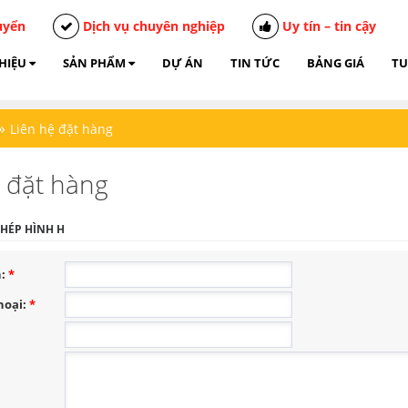
uyển
Dịch vụ chuyên nghiệp
Uy tín – tin cậy
THIỆU
SẢN PHẨM
DỰ ÁN
TIN TỨC
BẢNG GIÁ
TU
»
Liên hệ đặt hàng
ệ đặt hàng
THÉP HÌNH H
n:
*
hoại:
*