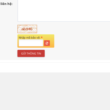
liên hệ:
Nhập mã bảo vệ:
*