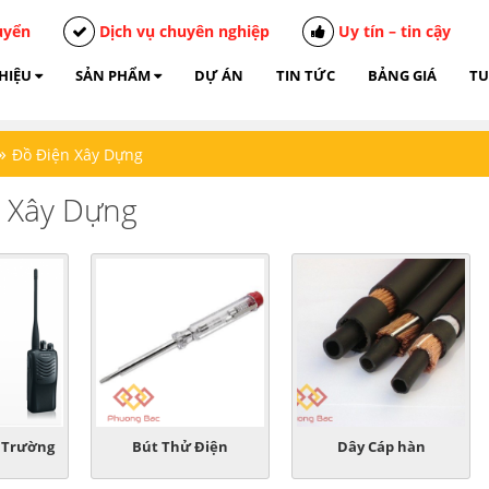
uyển
Dịch vụ chuyên nghiệp
Uy tín – tin cậy
THIỆU
SẢN PHẨM
DỰ ÁN
TIN TỨC
BẢNG GIÁ
TU
»
Đồ Điện Xây Dựng
 Xây Dựng
 Trường
Bút Thử Điện
Dây Cáp hàn