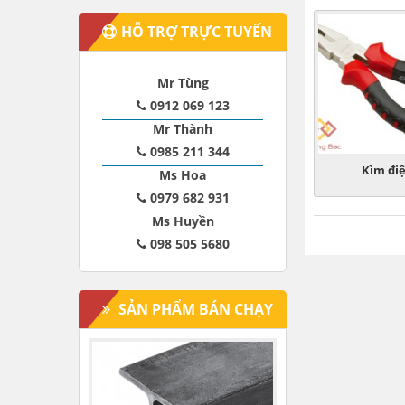
HỖ TRỢ TRỰC TUYẾN
Mr Tùng
0912 069 123
Mr Thành
0985 211 344
Kìm đi
Ms Hoa
0979 682 931
Ms Huyền
098 505 5680
SẢN PHẨM BÁN CHẠY