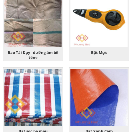
Bao Tải Đạy - dưỡng ẩm bê
Bật Mực
tông
Bạt sọc ba màu
Bạt Xanh Cam