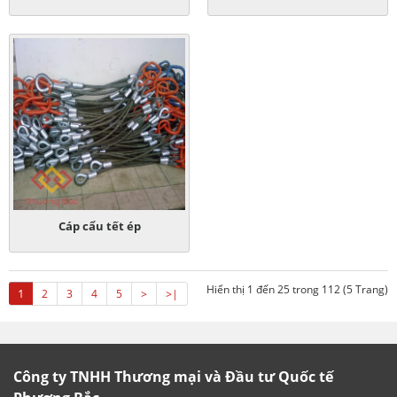
Cáp cẩu tết ép
Hiển thị 1 đến 25 trong 112 (5 Trang)
1
2
3
4
5
>
>|
Công ty TNHH Thương mại và Đầu tư Quốc tế