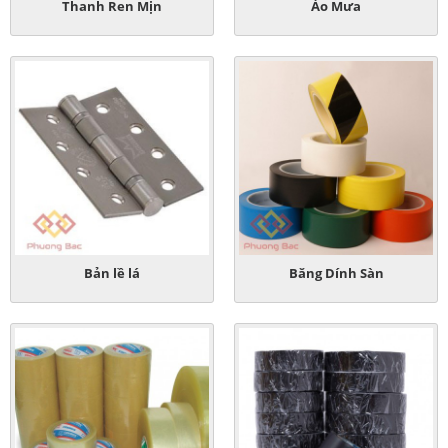
Thanh Ren Mịn
Áo Mưa
Bản lề lá
Băng Dính Sàn