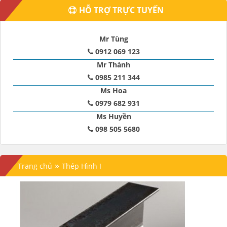
HỖ TRỢ TRỰC TUYẾN
Mr Tùng
0912 069 123
Mr Thành
0985 211 344
Ms Hoa
0979 682 931
Ms Huyền
098 505 5680
»
Trang chủ
Thép Hình I