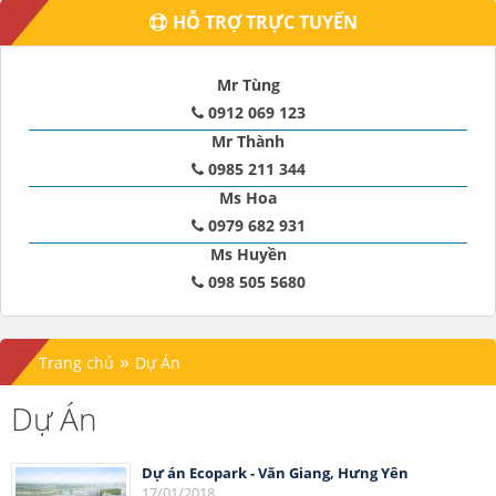
HỖ TRỢ TRỰC TUYẾN
Mr Tùng
0912 069 123
Mr Thành
0985 211 344
Ms Hoa
0979 682 931
Ms Huyền
098 505 5680
»
Trang chủ
Dự Án
Dự Án
Dự án Ecopark - Văn Giang, Hưng Yên
17/01/2018