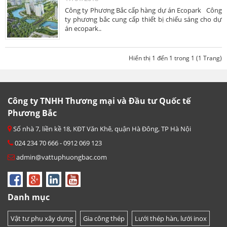
Công ty Phương Bắc cấp hàng dự án Ecopark Công
ty phương bắc cung cấp thiết bị chiếu sáng cho dự
án ecopark..
Hiển thị 1 đến 1 trong 1 (1 Trang)
Công ty TNHH Thương mại và Đầu tư Quốc tế
Phương Bắc
Số nhà 7, liền kề 18, KĐT Văn Khê, quận Hà Đông, TP Hà Nội
024 234 70 666 - 0912 069 123
admin@vattuphuongbac.com
Danh mục
Vật tư phụ xây dựng
Gia công thép
Lưới thép hàn, lưới inox