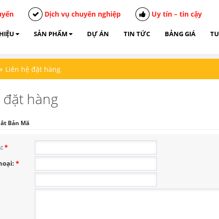
uyển
Dịch vụ chuyên nghiệp
Uy tín – tin cậy
THIỆU
SẢN PHẨM
DỰ ÁN
TIN TỨC
BẢNG GIÁ
TU
»
Liên hệ đặt hàng
ệ đặt hàng
ắt Bản Mã
n:
*
hoại:
*