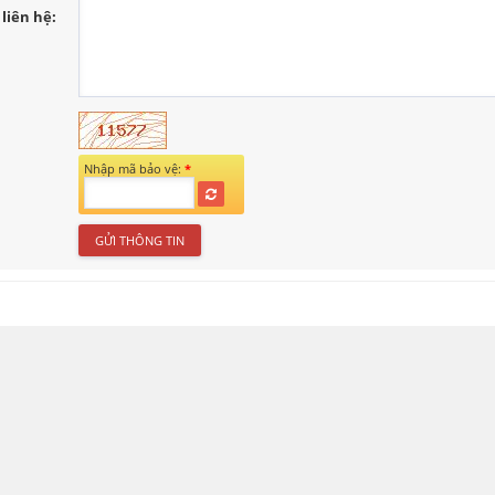
liên hệ:
Nhập mã bảo vệ:
*