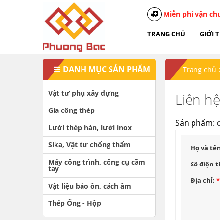
Miễn phí vận ch
TRANG CHỦ
GIỚI 
DANH MỤC SẢN PHẨM
Trang chủ
Vật tư phụ xây dựng
Liên h
Gia công thép
Sản phẩm:
C
Lưới thép hàn, lưới inox
Sika, Vật tư chống thấm
Họ và tê
Máy công trình, công cụ cầm
Số điện t
tay
Địa chỉ:
*
Vật liệu bảo ôn, cách âm
Thép Ống - Hộp