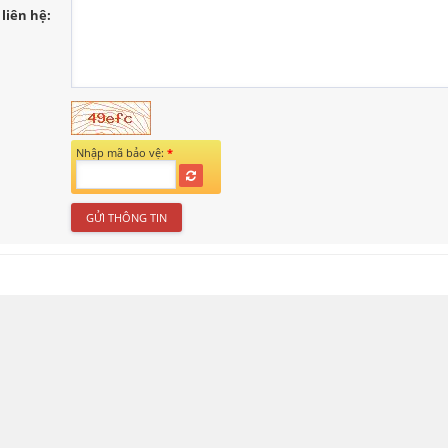
liên hệ:
Nhập mã bảo vệ:
*