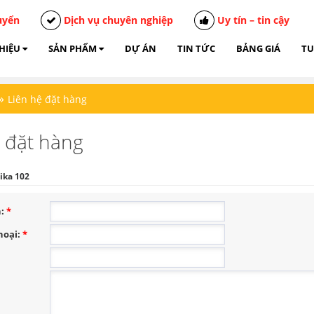
uyển
Dịch vụ chuyên nghiệp
Uy tín – tin cậy
THIỆU
SẢN PHẨM
DỰ ÁN
TIN TỨC
BẢNG GIÁ
TU
»
Liên hệ đặt hàng
ệ đặt hàng
ika 102
n:
*
hoại:
*