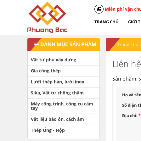
Miễn phí vận ch
TRANG CHỦ
GIỚI 
DANH MỤC SẢN PHẨM
Trang chủ
Vật tư phụ xây dựng
Liên h
Gia công thép
Sản phẩm:
S
Lưới thép hàn, lưới inox
Sika, Vật tư chống thấm
Họ và tê
Máy công trình, công cụ cầm
Số điện t
tay
Địa chỉ:
*
Vật liệu bảo ôn, cách âm
Thép Ống - Hộp