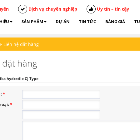
uyển
Dịch vụ chuyên nghiệp
Uy tín – tin cậy
THIỆU
SẢN PHẨM
DỰ ÁN
TIN TỨC
BẢNG GIÁ
TU
»
Liên hệ đặt hàng
ệ đặt hàng
ika hydrotile CJ Type
n:
*
hoại:
*