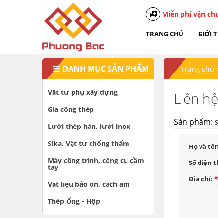
Miễn phí vận ch
TRANG CHỦ
GIỚI 
DANH MỤC SẢN PHẨM
Trang chủ
Vật tư phụ xây dựng
Liên h
Gia công thép
Sản phẩm:
S
Lưới thép hàn, lưới inox
Sika, Vật tư chống thấm
Họ và tê
Máy công trình, công cụ cầm
Số điện t
tay
Địa chỉ:
*
Vật liệu bảo ôn, cách âm
Thép Ống - Hộp