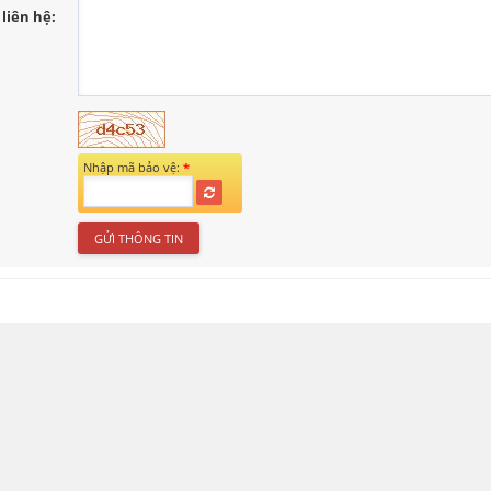
liên hệ:
Nhập mã bảo vệ:
*