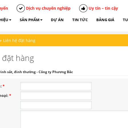
uyển
Dịch vụ chuyên nghiệp
Uy tín – tin cậy
THIỆU
SẢN PHẨM
DỰ ÁN
TIN TỨC
BẢNG GIÁ
TU
»
Liên hệ đặt hàng
ệ đặt hàng
inh sắt, đinh thường - Công ty Phương Bắc
n:
*
hoại:
*