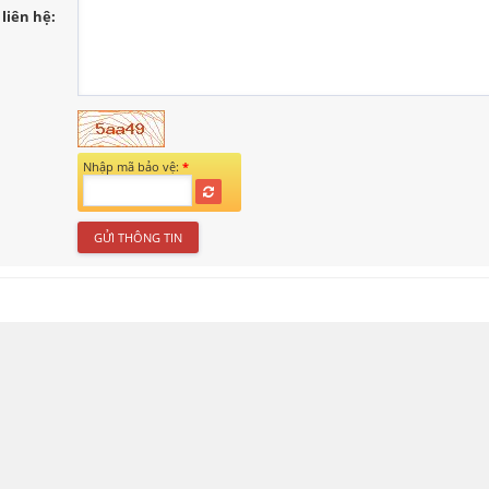
liên hệ:
Nhập mã bảo vệ:
*