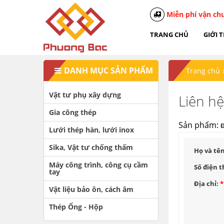
Miễn phí vận ch
TRANG CHỦ
GIỚI 
DANH MỤC SẢN PHẨM
Trang chủ
Vật tư phụ xây dựng
Liên h
Gia công thép
Sản phẩm:
Đ
Lưới thép hàn, lưới inox
Sika, Vật tư chống thấm
Họ và tê
Máy công trình, công cụ cầm
Số điện t
tay
Địa chỉ:
*
Vật liệu bảo ôn, cách âm
Thép Ống - Hộp