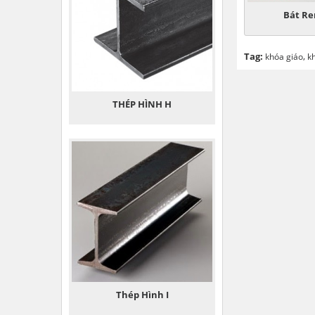
Bát Re
Tag:
,
khóa giáo
k
THÉP HÌNH H
Thép Hình I