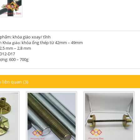
phẩm: khóa giáo xoay/ tĩnh
ch
: khóa ống thép từ 42mm – 49mm
Khóa giáo
 2,5 mm – 2,8 mm
 D12-D17
ợng: 600 – 700g
liên quan (3)