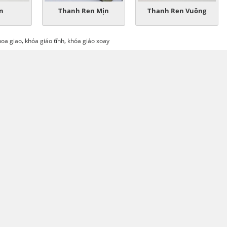
n
Thanh Ren Mịn
Thanh Ren Vuông
,
,
hoa giao
khóa giáo tĩnh
khóa giáo xoay