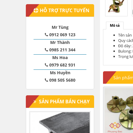
HỖ TRỢ TRỰC TUYẾN
Mô tả
Mr Tùng
0912 069 123
Tên sản 
Quy cá
Mr Thành
Độ dày:
0985 211 344
Bulong:
Trọng lư
Ms Hoa
0979 682 931
Ms Huyền
Sản phẩm 
098 505 5680
SẢN PHẨM BÁN CHẠY