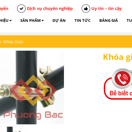
uyển
Dịch vụ chuyên nghiệp
Uy tín – tin cậy
THIỆU
SẢN PHẨM
DỰ ÁN
TIN TỨC
BẢNG GIÁ
TU
»
Khóa Giáo
Khóa gi