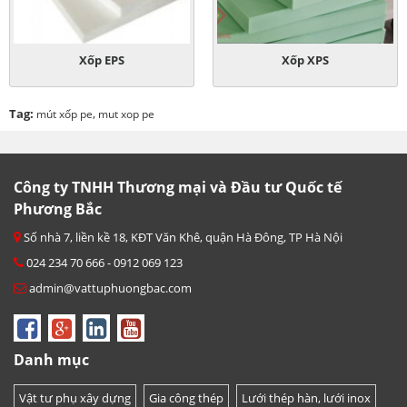
Xốp EPS
Xốp XPS
Tag:
,
mút xốp pe
mut xop pe
Công ty TNHH Thương mại và Đầu tư Quốc tế
Phương Bắc
Số nhà 7, liền kề 18, KĐT Văn Khê, quận Hà Đông, TP Hà Nội
024 234 70 666 - 0912 069 123
admin@vattuphuongbac.com
Danh mục
Vật tư phụ xây dựng
Gia công thép
Lưới thép hàn, lưới inox