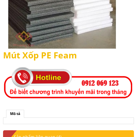
Mút Xốp PE Feam
Mô tả
Sản phẩm liên quan (4)