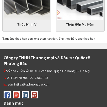
Thép Hình V
Thép Hộp Mạ Kẽm
Tag:
,
,
,
ông thép hàn đen
ong thep han den
ống thép hàn
ong thep han
Công ty TNHH Thương mại và Đầu tư Quốc tế
Phương Bắc
Số nhà 7, liền kề 18, KĐT Văn Khê, quận Hà Đông, TP Hà Nội
024 234 70 666 - 0912 069 123
admin@vattuphuongbac.com
Danh mục