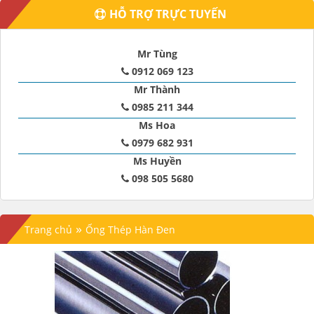
HỖ TRỢ TRỰC TUYẾN
Mr Tùng
0912 069 123
Mr Thành
0985 211 344
Ms Hoa
0979 682 931
Ms Huyền
098 505 5680
»
Trang chủ
Ống Thép Hàn Đen