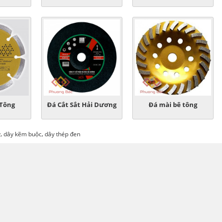
 Tông
Đá Cắt Sắt Hải Dương
Đá mài bê tông
,
,
y
dây kẽm buộc
dây thép đen