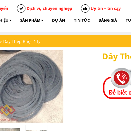
uyển
Dịch vụ chuyên nghiệp
Uy tín – tin cậy
THIỆU
SẢN PHẨM
DỰ ÁN
TIN TỨC
BẢNG GIÁ
TU
»
Dây Thép Buộc 1 ly
Dây Th