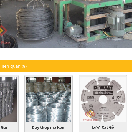
liên quan (8)
 Gai
Dây thép mạ kẽm
Lưỡi Cắt Gỗ