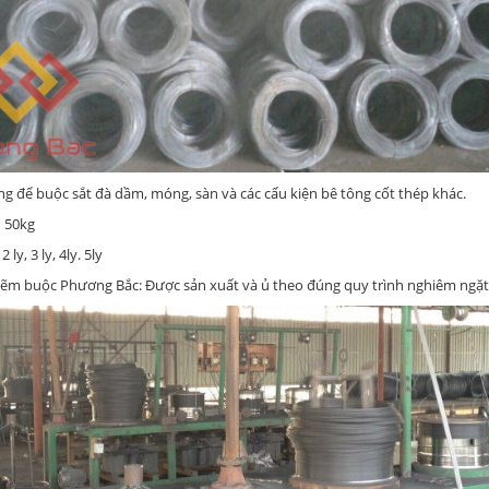
g để buộc sắt đà dầm, móng, sàn và các cấu kiện bê tông cốt thép khác.
 50kg
 ly, 3 ly, 4ly. 5ly
kẽm buộc Phương Bắc: Được sản xuất và ủ theo đúng quy trình nghiêm ngặ