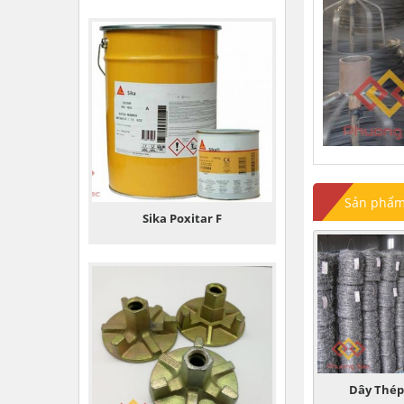
Sản phẩm 
Sika Poxitar F
Dây Thép