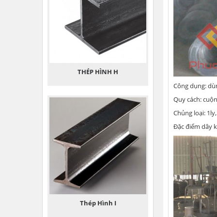
THÉP HÌNH H
Công dụng: dùn
Quy cách: cuộn
Chủng loại: 1ly, 2
Đặc điểm dây 
Thép Hình I