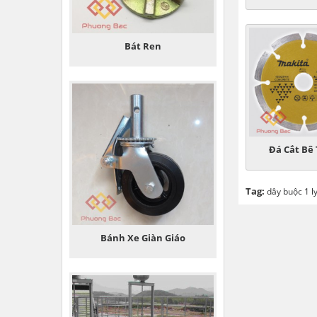
Bát Ren
Đá Cắt Bê
Tag:
dây buộc 1 l
Bánh Xe Giàn Giáo