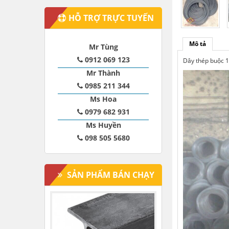
HỖ TRỢ TRỰC TUYẾN
Mô tả
Mr Tùng
0912 069 123
Dây thép buộc 1
Mr Thành
0985 211 344
Ms Hoa
0979 682 931
Ms Huyền
098 505 5680
SẢN PHẨM BÁN CHẠY