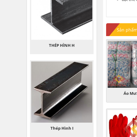
Sản phẩm 
THÉP HÌNH H
Áo Mư
Thép Hình I