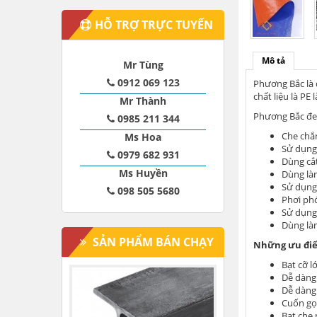
HỖ TRỢ TRỰC TUYẾN
Mô tả
Mr Tùng
0912 069 123
Phương Bắc là 
chất liệu là PE
Mr Thành
Phương Bắc đe
0985 211 344
Che chắn
Ms Hoa
Sử dụng 
0979 682 931
Dùng cắt
Ms Huyền
Dùng làm
Sử dụng 
098 505 5680
Phơi ph
Sử dụng 
Dùng là
SẢN PHẨM BÁN CHẠY
Những ưu điểm
Bạt cỡ l
Dễ dàng
Dễ dàng
Cuốn gọn
Bạt che 