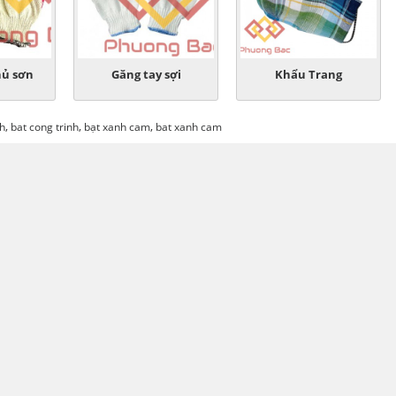
hủ sơn
Găng tay sợi
Khẩu Trang
,
,
,
nh
bat cong trinh
bạt xanh cam
bat xanh cam