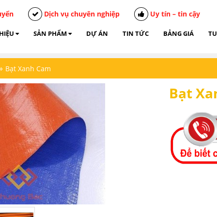
uyển
Dịch vụ chuyên nghiệp
Uy tín – tin cậy
THIỆU
SẢN PHẨM
DỰ ÁN
TIN TỨC
BẢNG GIÁ
TU
»
Bạt Xanh Cam
Bạt Xa