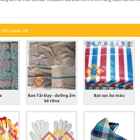
liên quan (8)
a
Bao Tải Đạy - dưỡng ẩm
Bạt sọc ba màu
bê tông