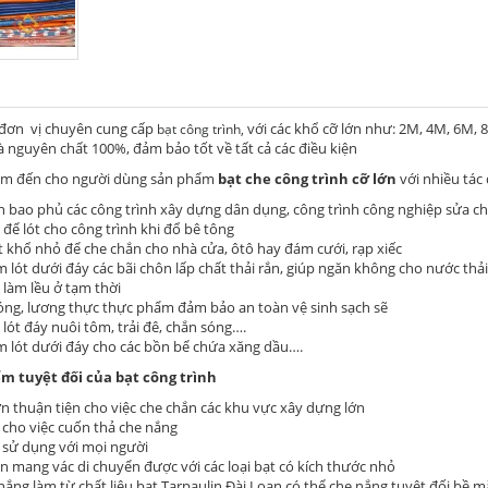
đơn vị chuyên cung cấp
với các khổ cỡ lớn như: 2M, 4M, 6M, 8
bạt công trình,
 là nguyên chất 100%, đảm bảo tốt về tất cả các điều kiện
m đến cho người dùng sản phẩm
bạt che công trình
cỡ lớn
với nhiều tác 
 bao phủ các công trình xây dựng dân dụng, công trình công nghiệp sửa c
để lót cho công trình khi đổ bê tông
 khổ nhỏ để che chắn cho nhà cửa, ôtô hay đám cưới, rạp xiếc
 lót dưới đáy các bãi chôn lấp chất thải rắn, giúp ngăn không cho nước thả
làm lều ở tạm thời
óng, lương thực thực phẩm đảm bảo an toàn vệ sinh sạch sẽ
lót đáy nuôi tôm, trải đê, chắn sóng….
m lót dưới đáy cho các bồn bể chứa xăng dầu….
 tuyệt đối của bạt công trình
ớn thuận tiện cho việc che chắn các khu vực xây dựng lớn
 cho việc cuốn thả che nắng
 sử dụng với mọi người
 mang vác di chuyển được với các loại bạt có kích thước nhỏ
nắng làm từ chất liệu bạt Tarpaulin Đài Loan có thể che nắng tuyệt đối bề 