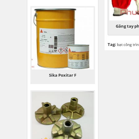
Găng tay p
Tag:
bạt công trì
Sika Poxitar F