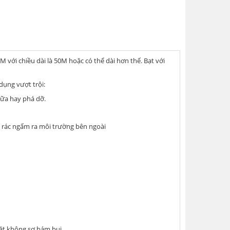
M với chiều dài là 50M hoặc có thể dài hơn thế. Bạt với
dụng vượt trội:
hữa hay phá dỡ.
i rác ngấm ra môi trường bên ngoài
mặt không sợ bám bụi