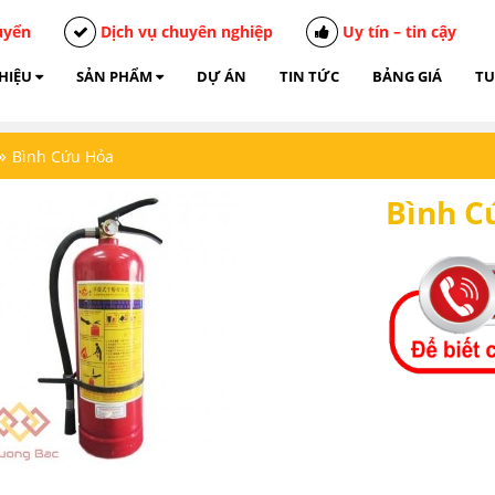
uyển
Dịch vụ chuyên nghiệp
Uy tín – tin cậy
THIỆU
SẢN PHẨM
DỰ ÁN
TIN TỨC
BẢNG GIÁ
TU
»
Bình Cứu Hỏa
Bình C