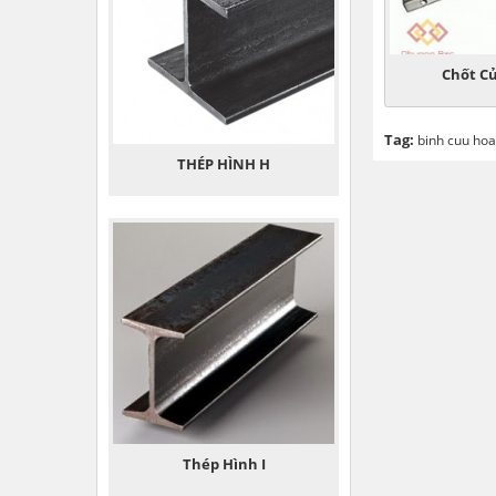
Chốt C
Tag:
binh cuu hoa
THÉP HÌNH H
Thép Hình I