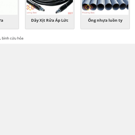
ửa
Dây Xịt Rửa Áp Lức
Ống nhựa luồn ty
,
bình cứu hỏa