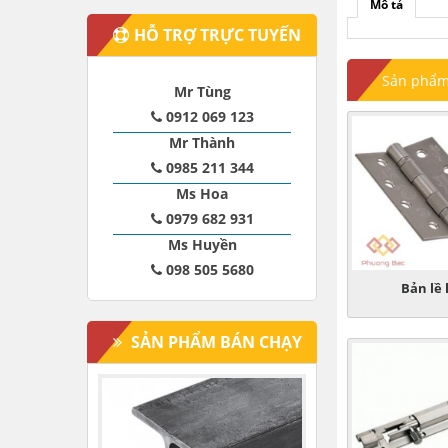
Mô tả
HỖ TRỢ TRỰC TUYẾN
Sản phẩm 
Mr Tùng
0912 069 123
Mr Thành
0985 211 344
Ms Hoa
0979 682 931
Ms Huyền
098 505 5680
Bản lề 
SẢN PHẨM BÁN CHẠY