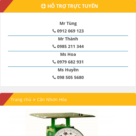
HỖ TRỢ TRỰC TUYẾN
Mr Tùng
0912 069 123
Mr Thành
0985 211 344
Ms Hoa
0979 682 931
Ms Huyền
098 505 5680
»
Trang chủ
Cân Nhơn Hòa