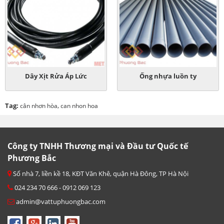
Dây Xịt Rửa Áp Lức
Ống nhựa luồn ty
Tag:
,
cân nhơn hòa
can nhon hoa
Công ty TNHH Thương mại và Đầu tư Quốc tế
Phương Bắc
Số nhà 7, liền kề 18, KĐT Văn Khê, quận Hà Đông, TP Hà Nội
024 234 70 666 - 0912 069 123
admin@vattuphuongbac.com