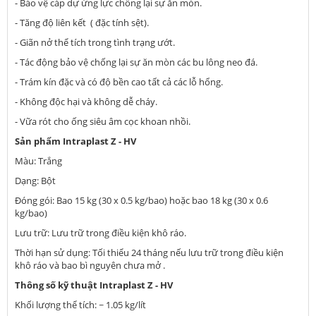
- Bảo vệ cáp dự ứng lực chống lại sự ăn mòn.
- Tăng độ liên kết ( đặc tính sệt).
- Giãn nở thể tích trong tình trạng ướt.
- Tác động bảo vệ chống lại sự ăn mòn các bu lông neo đá.
- Trám kín đặc và có độ bền cao tất cả các lỗ hổng.
- Không độc hại và không dễ cháy.
- Vữa rót cho ống siêu âm cọc khoan nhồi.
Sản phẩm Intraplast Z - HV
Màu: Trắng
Dạng: Bột
Đóng gói: Bao 15 kg (30 x 0.5 kg/bao) hoặc bao 18 kg (30 x 0.6
kg/bao)
Lưu trữ: Lưu trữ trong điều kiện khô ráo.
Thời hạn sử dụng: Tối thiểu 24 tháng nếu lưu trữ trong điều kiện
khô ráo và bao bì nguyên chưa mở .
Thông số kỹ thuật Intraplast Z - HV
Khối lượng thể tích: ~ 1.05 kg/lít