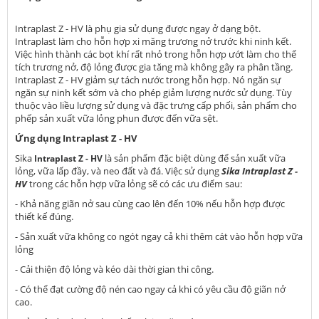
Intraplast Z - HV là phụ gia sử dụng được ngay ở dạng bột.
Intraplast làm cho hỗn hợp xi măng trương nở trước khi ninh kết.
Việc hình thành các bọt khí rất nhỏ trong hỗn hợp ướt làm cho thể
tích trương nở, độ lỏng được gia tăng mà không gây ra phân tầng.
Intraplast Z - HV giảm sự tách nước trong hỗn hợp. Nó ngăn sự
ngăn sự ninh kết sớm và cho phép giảm lượng nước sử dụng. Tùy
thuộc vào liều lượng sử dụng và đặc trưng cấp phối, sản phẩm cho
phếp sản xuất vữa lỏng phun được đến vữa sệt.
Ứng dụng Intraplast Z - HV
Sika
là sản phẩm đặc biệt dùng để sản xuất vữa
Intraplast Z - HV
lỏng, vữa lấp đầy, và neo đất và đá. Việc sử dụng
Sika Intraplast Z -
HV
trong các hỗn hợp vữa lỏng sẽ có các ưu điểm sau:
- Khả năng giãn nở sau cùng cao lên đến 10% nếu hỗn hợp được
thiết kế đúng.
- Sản xuất vữa không co ngót ngay cả khi thêm cát vào hỗn hợp vữa
lỏng
- Cải thiện độ lỏng và kéo dài thời gian
thi công.
- Có thể đạt cường độ nén cao ngay cả khi có yêu cầu độ giãn nở
cao.