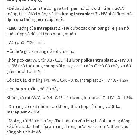
- Để đạt được tính thi công và tính giãn nở tối ưu thì tỉ lệ nước/xi
măng, tỉ lệ cát/xi măng và liều lượng
Intraplast Z - HV
phải được xác
định qua thử nghiệm cấp phối.
- Liều lượng của
Intraplast Z - HV
được xác định bằng tỉ lệ giãn nở
cuối cùng và độ sệt theo mong muốn.
- Cấp phối điển hình:
Hỗn hợp gốc xi măng để rót vữa cho:
Không có cát: W/C từ 0.3 - 0.38, liều lượng
Sika Intraplast Z - HV
0.4
- 1.0% ( có thẻ dùng chung với phụ gia siêu dẻo để có độ chảy và độ
giảm nước tốt hơn).
Có cát: Cát/xi măng 1/1, W/C 0.40 - 0.45, Intraplast Z - HV 1.0 - 1.2%
Hỗn hợp xi măng để lấp đầy:
Không có cát: W/C từ 0.4 - 0.45, liều lượng Intraplast Z - HV 1.0 - 1.5%.
- Xi măng có oxit nhôm cao không thích họp sử dụng với
Sika
Intraplast Z - HV
.
- Mọi người đều biết rằng đặc tính của vữa lỏng bị ảnh hưởng đáng
kể bởi các đặc tính của xi măng, lượng nước và cát được thêm vào
cũng như nhiệt độ.