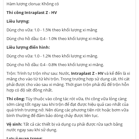
Hàm lượng clorua: Không có
Thi công Intraplast Z - HV
Liều lượng:
Dùng cho vữa: 1.0 - 1.5% theo khối lượng xi măng
Dùng cho hồ dầu: 0.4 - 1.0% theo khối lượng xi măng.
Liều lượng điển hình:
Dùng cho vữa: 1.0 - 1.2% theo khối lượng xi măng.
Dùng cho hồ dầu: 0.4 - 0.8% theo khối lượng xi măng.
Trộn: Trình tự trộn như sau: Nước,
Intraplast Z - HV
và kế đến là xi
măng cho vào từ từ khi trộn. Trong trường hợp sử dụng cát, thì cát
phải được cho vào sau xi măng. Thời gian trộn phải đủ để trộn hỗn
hợp có độ sệt đồng nhất.
Thi công:
Tùy thuộc vào công tác rót vữa, thi công vữa lỏng càng
sớm càng tốt ngay sau khi trộn để đạt được hiệu quả cao nhất của
quá trình trương nở. Nên dùng các phương tiện rót hoặc bơm vữa
bình thường để đảm bảo dòng chảy được liên tục.
Vệ sinh:
Tất cả các thiết bị và dụng cụ phải được rửa sạch bằng
nước ngay sau khi sử dụng.
Lưu ý quan trọng: