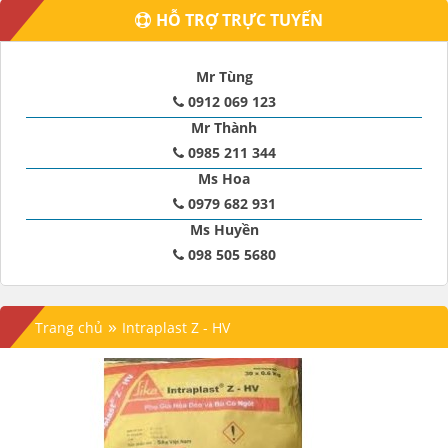
HỖ TRỢ TRỰC TUYẾN
Mr Tùng
0912 069 123
Mr Thành
0985 211 344
Ms Hoa
0979 682 931
Ms Huyền
098 505 5680
»
Trang chủ
Intraplast Z - HV