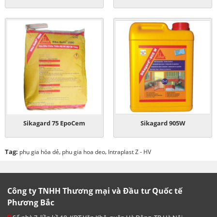
Sikagard 75 EpoCem
Sikagard 905W
Tag:
,
,
phụ gia hóa dẻ
phu gia hoa deo
Intraplast Z - HV
Công ty TNHH Thương mại và Đầu tư Quốc tế
Phương Bắc