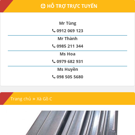
HỖ TRỢ TRỰC TUYẾN
Mr Tùng
0912 069 123
Mr Thành
0985 211 344
Ms Hoa
0979 682 931
Ms Huyền
098 505 5680
»
Trang chủ
Xà Gồ C