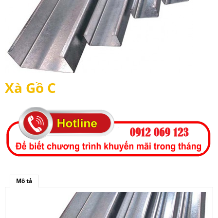
Xà Gồ C
Mô tả