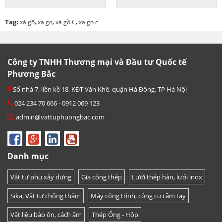
Tag:
,
,
,
xà gồ
xa go
xà gồ C
xa go c
Công ty TNHH Thương mại và Đầu tư Quốc tế
Phương Bắc
Số nhà 7, liền kề 18, KĐT Văn Khê, quận Hà Đông, TP Hà Nội
024 234 70 666 - 0912 069 123
admin@vattuphuongbac.com
Danh mục
Vật tư phụ xây dựng
Gia công thép
Lưới thép hàn, lưới inox
Sika, Vật tư chống thấm
Máy công trình, công cụ cầm tay
Vật liệu bảo ôn, cách âm
Thép Ống - Hộp