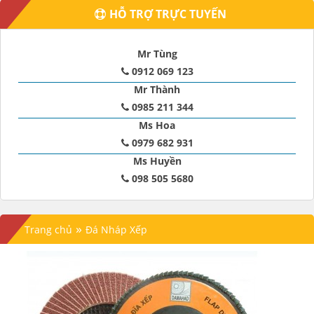
HỖ TRỢ TRỰC TUYẾN
Mr Tùng
0912 069 123
Mr Thành
0985 211 344
Ms Hoa
0979 682 931
Ms Huyền
098 505 5680
»
Trang chủ
Đá Nháp Xếp