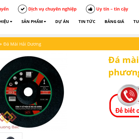
uyển
Dịch vụ chuyên nghiệp
Uy tín – tin cậy
THIỆU
SẢN PHẨM
DỰ ÁN
TIN TỨC
BẢNG GIÁ
TU
»
Đá Mài Hải Dương
Đá mài
phương