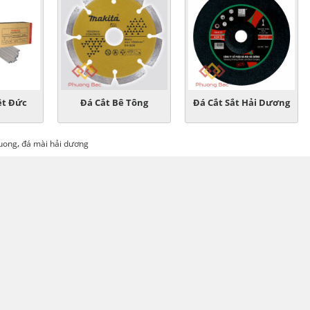
ệt Đức
Đá Cắt Bê Tông
Đá Cắt Sắt Hải Dương
,
duong
đá mài hải dương