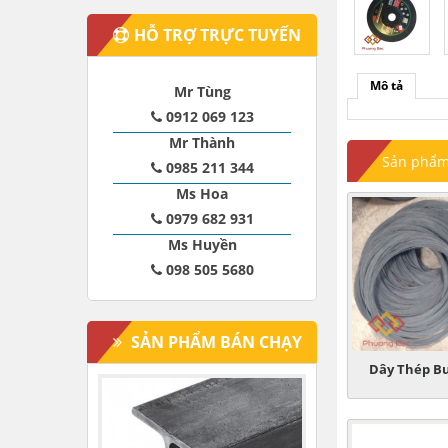
HỖ TRỢ TRỰC TUYẾN
Mô tả
Mr Tùng
0912 069 123
Mr Thành
Sản phẩm 
0985 211 344
Ms Hoa
0979 682 931
Ms Huyền
098 505 5680
SẢN PHẨM BÁN CHẠY
Dây Thép Bu