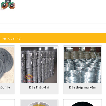
liên quan (8)
ộc 1 ly
Dây Thép Gai
Dây thép mạ kẽm