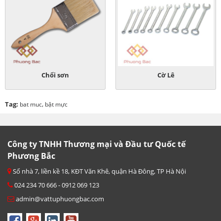
Chổi sơn
Cờ Lê
Tag:
,
bat muc
bật mực
Công ty TNHH Thương mại và Đầu tư Quốc tế
Phương Bắc
Số nhà 7, liền kề 18, KĐT Văn Khê, quận Hà Đông, TP Hà Nội
024 234 70 666 - 0912 069 123
admin@vattuphuongbac.com