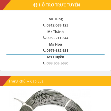
HỖ TRỢ TRỰC TUYẾN
Mr Tùng
0912 069 123
Mr Thành
0985 211 344
Ms Hoa
0979 682 931
Ms Huyền
098 505 5680
»
Trang chủ
Cáp Lụa