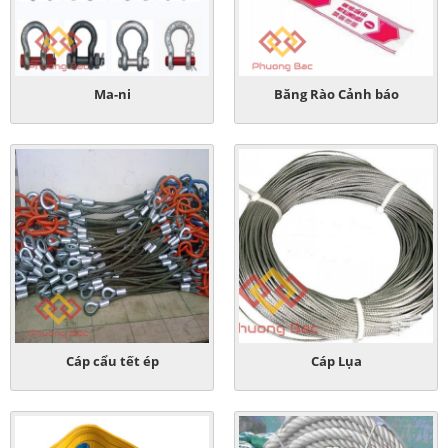
Ma-ni
Băng Rào Cảnh báo
Cáp cẩu tết ép
Cáp Lụa