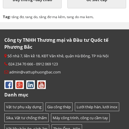
Tag:
,
,
,
,
tăng đơ
tang do
tăng đơ mạ kẽm
tang do ma kem
Công ty TNHH Thương mại và Đầu tư Quốc tế
Phương Bắc
Số nhà 7, liền kề 18, KĐT Văn Khê, quận Hà Đông, TP Hà Nội
024 234 70 666 - 0912 069 123
admin@vattuphuongbac.com
Danh mục
Vật tư phụ xây dựng
Gia công thép
Lưới thép hàn, lưới inox
Sika, Vật tư chống thấm
Máy công trình, công cụ cầm tay
Vật liệu bảo ôn, cách âm
Thép Ống - Hộp