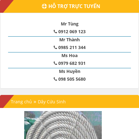
HỖ TRỢ TRỰC TUYẾN
Mr Tùng
0912 069 123
Mr Thành
0985 211 344
Ms Hoa
0979 682 931
Ms Huyền
098 505 5680
»
Trang chủ
Dây Cứu Sinh