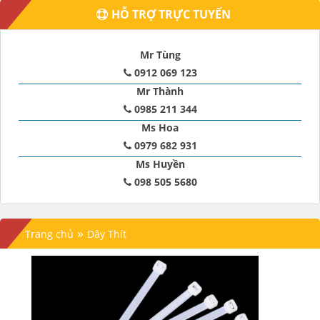
HỖ TRỢ TRỰC TUYẾN
Mr Tùng
0912 069 123
Mr Thành
0985 211 344
Ms Hoa
0979 682 931
Ms Huyền
098 505 5680
»
Trang chủ
Dây Thít