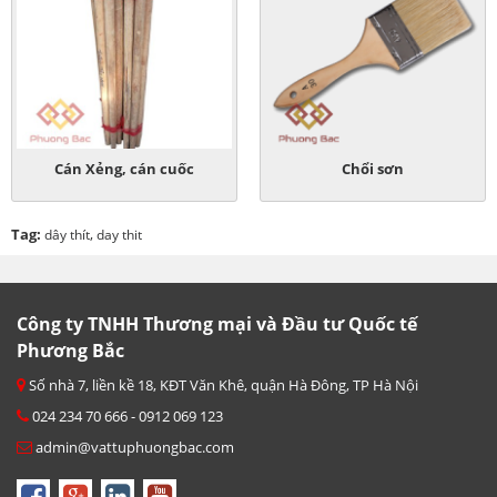
Cán Xẻng, cán cuốc
Chổi sơn
Tag:
,
dây thít
day thit
Công ty TNHH Thương mại và Đầu tư Quốc tế
Phương Bắc
Số nhà 7, liền kề 18, KĐT Văn Khê, quận Hà Đông, TP Hà Nội
024 234 70 666 - 0912 069 123
admin@vattuphuongbac.com