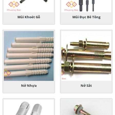
Mũi Khoét Gỗ
Mũi Đục Bê Tông
Nở Nhựa
Nở Sắt