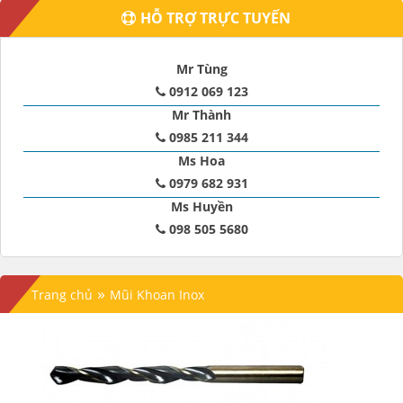
HỖ TRỢ TRỰC TUYẾN
Mr Tùng
0912 069 123
Mr Thành
0985 211 344
Ms Hoa
0979 682 931
Ms Huyền
098 505 5680
»
Trang chủ
Mũi Khoan Inox