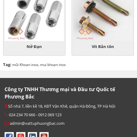
Nở Đạn
Vít Bắn tôn
Tag:
,
mũi Khoan inox
mui khoan inox
Công ty TNHH Thương mại và Đầu tư Quốc tế
Phương Bắc
Số nhà 7, liền kề 18, KĐT Văn Khê, quận Hà Đông, TP Hà Nội
024 234 70 666 - 0912 069 123
admin@vattuphuongbac.com