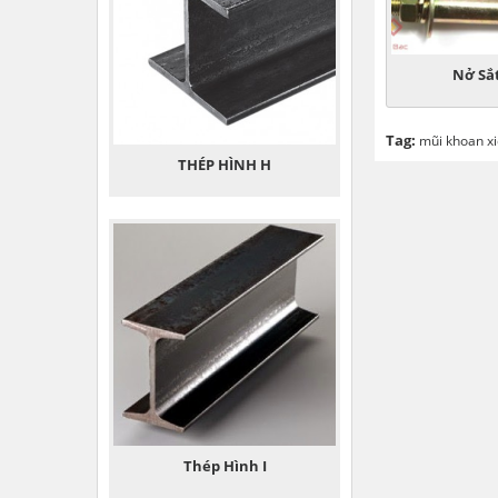
Nở Sắ
Tag:
mũi khoan x
THÉP HÌNH H
Thép Hình I