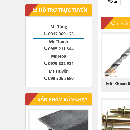
Mô tả
HỖ TRỢ TRỰC TUYẾN
Sản phẩm 
Mr Tùng
0912 069 123
Mr Thành
0985 211 344
Ms Hoa
0979 682 931
Ms Huyền
098 505 5680
Mũi Khoan B
SẢN PHẨM BÁN CHẠY