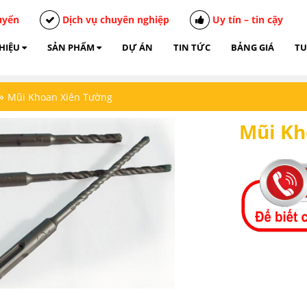
uyển
Dịch vụ chuyên nghiệp
Uy tín – tin cậy
THIỆU
SẢN PHẨM
DỰ ÁN
TIN TỨC
BẢNG GIÁ
TU
»
Mũi Khoan Xiên Tường
Mũi Kh