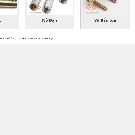
t
Nở Đạn
Vít Bắn tôn
,
iên Tường
mui khoan xien tuong