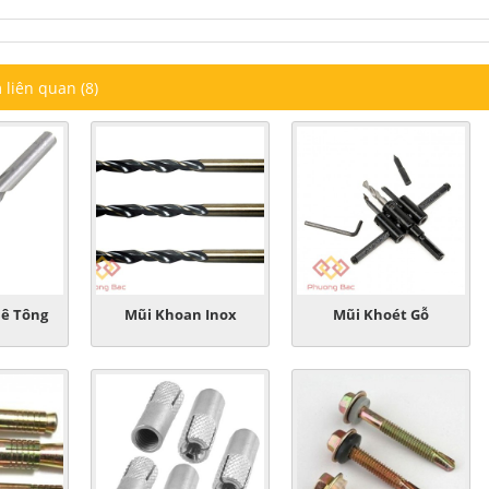
liên quan (8)
ê Tông
Mũi Khoan Inox
Mũi Khoét Gỗ