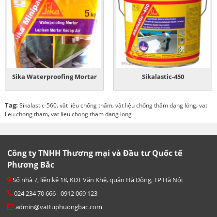
Sika Waterproofing Mortar
Sikalastic-450
Tag:
,
,
,
Sikalastic-560
vật liệu chống thấm
vật liệu chống thấm dạng lỏng
vat
,
lieu chong tham
vat lieu chong tham dang long
Công ty TNHH Thương mại và Đầu tư Quốc tế
Phương Bắc
Số nhà 7, liền kề 18, KĐT Văn Khê, quận Hà Đông, TP Hà Nội
024 234 70 666 - 0912 069 123
admin@vattuphuongbac.com