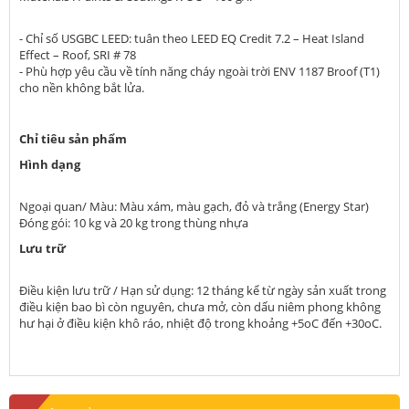
- Chỉ số USGBC LEED: tuân theo LEED EQ Credit 7.2 – Heat Island
Effect – Roof, SRI # 78
- Phù hợp yêu cầu về tính năng cháy ngoài trời ENV 1187 Broof (T1)
cho nền không bắt lửa.
Chỉ tiêu sản phẩm
Hình dạng
Ngoại quan/ Màu: Màu xám, màu gạch, đỏ và trắng (Energy Star)
Đóng gói: 10 kg và 20 kg trong thùng nhựa
Lưu trữ
Điều kiện lưu trữ / Hạn sử dụng: 12 tháng kể từ ngày sản xuất trong
điều kiện bao bì còn nguyên, chưa mở, còn dấu niêm phong không
hư hại ở điều kiện khô ráo, nhiệt độ trong khoảng +5oC đến +30oC.