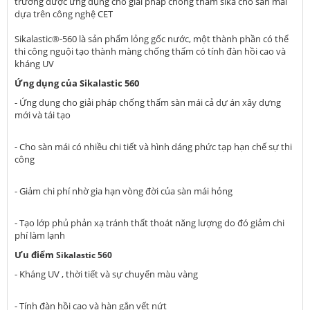
trường được ứng dụng cho giải pháp chống thấm sika cho sàn mái
dựa trên công nghệ CET
Sikalastic®-560 là sản phẩm lỏng gốc nước, một thành phần có thể
thi công nguội tạo thành màng chống thấm có tính đàn hồi cao và
kháng UV
Ứng dụng của Sikalastic 560
- Ứng dụng cho giải pháp chống thấm sàn mái cả dự án xây dựng
mới và tái tạo
- Cho sàn mái có nhiều chi tiết và hình dáng phức tạp hạn chế sự thi
công
- Giảm chi phí nhờ gia hạn vòng đời của sàn mái hỏng
- Tạo lớp phủ phản xạ tránh thất thoát năng lượng do đó giảm chi
phí làm lạnh
Ưu điểm
Sikalastic 560
- Kháng UV , thời tiết và sự chuyển màu vàng
- Tính đàn hồi cao và hàn gắn vết nứt