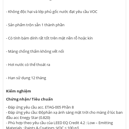
- Không độc hại và lớp phủ gốc nước đạt yêu cầu VOC
- Sản phẩm trộn sẵn 1 thành phần
- Có tính bám dính rất tốt trên mặt nền rỗ hoặc kín
- Màng chống thấm không vết nối
- Hơi nước có thể thoát ra
- Hạn sử dụng 12 tháng
Kiểm nghiệm
Chứng nhận/ Tiêu chuẩn
- Đáp ứng yêu cầu acc. ETAG-005 Phần 8
- Đáp ứng yêu cầu: Độphản xạ ánh sáng mặt trời cho màng ở lúc ban
đầu acc Enegy Star (0.820)
- Phù hợp theo yêu cầu của LEED EQ Credit 4.2 : Low – Emitting
Materials : Paints & Coatings :VOC < 100 g/l.