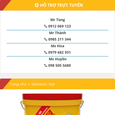
HỖ TRỢ TRỰC TUYẾN
Mr Tùng
0912 069 123
Mr Thành
0985 211 344
Ms Hoa
0979 682 931
Ms Huyền
098 505 5680
»
Trang chủ
Sikalastic-560